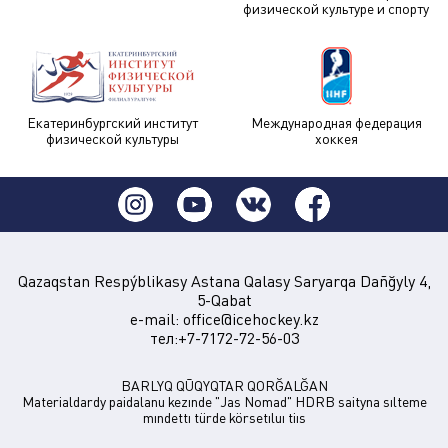
физической культуре и спорту
Екатеринбургский институт
Международная федерация
физической культуры
хоккея
Qazaqstan Respýblikasy Astana Qalasy Saryarqa Dañğyly 4,
5-Qabat
e-mail:
office@icehockey.kz
тел:+7-7172-72-56-03
BARLYQ QŪQYQTAR QORĞALĞAN
Materialdardy paidalanu kezınde "Jas Nomad" HDRB saityna sılteme
mındettı türde körsetıluı tiıs