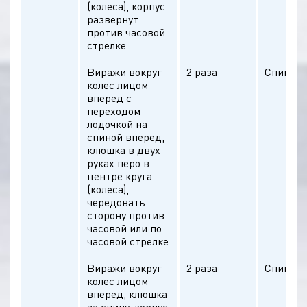
(колеса), корпус
развернут
против часовой
стрелке
Виражи вокруг
2 раза
Спина п
колес лицом
вперед с
переходом
лодочкой на
спиной вперед,
клюшка в двух
руках перо в
центре круга
(колеса),
чередовать
сторону против
часовой или по
часовой стрелке
Виражи вокруг
2 раза
Спина п
колес лицом
вперед, клюшка