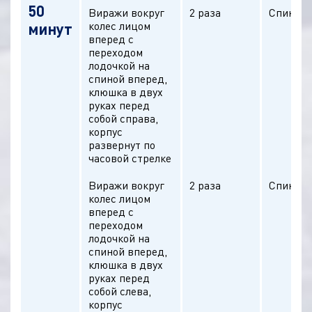
50
Виражи вокруг
2 раза
Спина п
колес лицом
минут
вперед с
переходом
лодочкой на
спиной вперед,
клюшка в двух
руках перед
собой справа,
корпус
развернут по
часовой стрелке
Виражи вокруг
2 раза
Спина п
колес лицом
вперед с
переходом
лодочкой на
спиной вперед,
клюшка в двух
руках перед
собой слева,
корпус