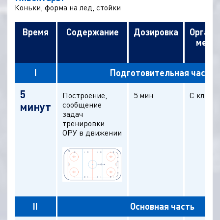
Коньки, форма на лед, стойки
Время
Содержание
Дозировка
Органи
мето
ук
I
Подготовительная часть
5
Построение,
5 мин
С клюшк
сообщение
минут
задач
тренировки
ОРУ в движении
II
Основная часть