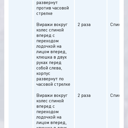
развернут
против часовой
стрелке
Виражи вокруг
2 раза
Спина п
колес спиной
вперед с
переходом
лодочкой на
лицом вперед,
клюшка в двух
руках перед
собой слева,
корпус
развернут по
часовой стрелке
Виражи вокруг
2 раза
Спина п
колес спиной
вперед с
переходом
лодочкой на
лицом вперед,
клюшка в двух