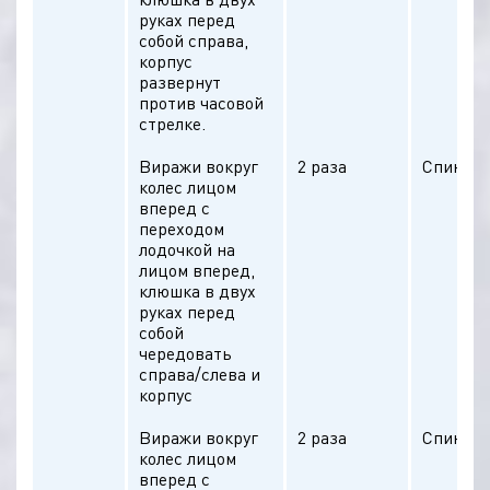
руках перед
собой справа,
корпус
развернут
против часовой
стрелке.
Виражи вокруг
2 раза
Спина п
колес лицом
вперед с
переходом
лодочкой на
лицом вперед,
клюшка в двух
руках перед
собой
чередовать
справа/слева и
корпус
Виражи вокруг
2 раза
Спина п
колес лицом
вперед с