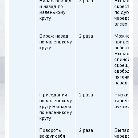
Вираж вперед
2 раза
Выпад в к
и назад по
скрест но
маленькому
по дуге вп
кругу
чередоват
влево
Вираж назад
2 раза
Можно
по маленькому
придержи
кругу
ребенка за
Выпад в к
спиной,
скрещива
свободную
пяточкой п
назад
Приседания
2 раза
Низкий пр
по маленькому
тянемся д
кругу Выпады
руками вп
по маленькому
кругу
Повороты
2 раза
Выпады
вокруг себя
чередоват