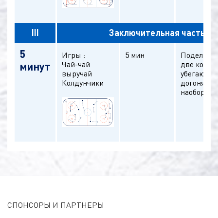
III
Заключительная часть
5
Игры :
5 мин
Поделить 
Чай-чай
две коман
минут
выручай
убегают, д
Колдунчики
догоняют 
наоборот
СПОНСОРЫ И ПАРТНЕРЫ