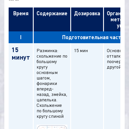
Время
Содержание
Дозировка
Организ
методи
указ
I
Подготовительная часть
15
Разминка:
15 мин
Основной 
скольжение по
отталкива
минут
большому
поочередн
кругу
другой но
основным
шагом,
фонарики
вперед-
назад, змейка,
цапелька.
Скольжение
по большому
кругу спиной