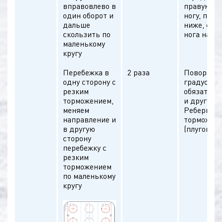
вправовлево в
правую и 
один оборот и
ногу, при
дальше
ниже, сво
скользить по
нога натя
маленькому
кругу
Перебежка в
2 раза
Повороты 
одну сторону с
градусов,
резким
обязатель
торможением,
и другую 
меняем
Реберное
направление и
торможен
в другую
(плугом)
сторону
перебежку с
резким
торможением
по маленькому
кругу