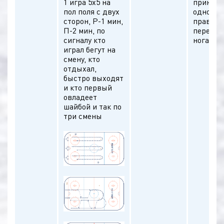
1 игра 5х5 на
принима
пол поля с двух
одновре
сторон, Р-1 мин,
правиль
П-2 мин, по
передви
сигналу кто
ногами
играл бегут на
смену, кто
отдыхал,
быстро выходят
и кто первый
овладеет
шайбой и так по
три смены