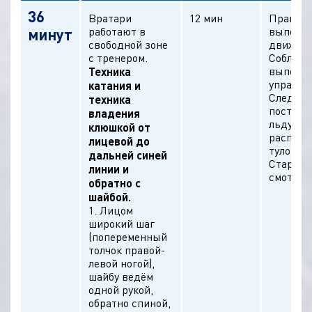
36
Вратари
12 мин
Правил
работают в
выполн
минут
свободной зоне
движени
с тренером.
Соблюда
выполн
Техника
упражне
катания и
Следить
техника
постано
владения
льду,
клюшкой от
располо
лицевой до
туловищ
дальней синей
Старать
линии и
смотрет
обратно с
шайбой.
1. Лицом
широкий шаг
(попеременный
толчок правой-
левой ногой),
шайбу ведём
одной рукой,
обратно спиной,