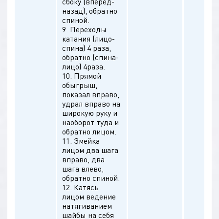
сбоку (вперёд-
назад), обратно
спиной.
9. Переходы
катания (лицо-
спина) 4 раза,
обратно (спина-
лицо) 4раза.
10. Прямой
обыгрыш,
показал вправо,
удрал вправо на
широкую руку и
наоборот туда и
обратно лицом.
11. Змейка
лицом два шага
вправо, два
шага влево,
обратно спиной.
12. Катясь
лицом ведение
натягиванием
шайбы на себя