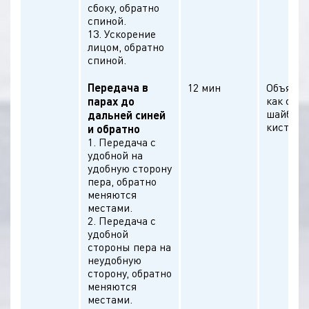
сбоку, обратно
спиной.
13. Ускорение
лицом, обратно
спиной.
Передача в
12 мин
Объясне
как смя
парах до
шайбы, 
дальней синей
кистевой
и обратно
1. Передача с
удобной на
удобную сторону
пера, обратно
меняются
местами.
2. Передача с
удобной
стороны пера на
неудобную
сторону, обратно
меняются
местами.