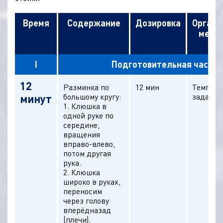
Время
Содержание
Дозировка
Органи
мето
ук
I
Подготовительная часть
12
Разминка по
12 мин
Темп ра
большому кругу:
задает 
минут
1. Клюшка в
одной руке по
середине,
вращения
вправо-влево,
потом другая
рука.
2. Клюшка
широко в руках,
переносим
через голову
вперёдназад
(плечи).