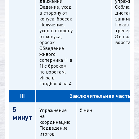
движении
упражнен
Ведение, уход
Соблюдат
в сторону от
дистанци
конуса, бросок
занимающ
Получение,
Показ и о
уход в сторону
тренера
от конуса,
3 в поле, 1
бросок
воротах
Обведение
живого
соперника (1 в
1) с броском
по воротам.
Игра в
гандбол 4 на 4
III
Заключительная часть
5
Упражнение
5 мин
на
минут
координацию
Подведение
итогов