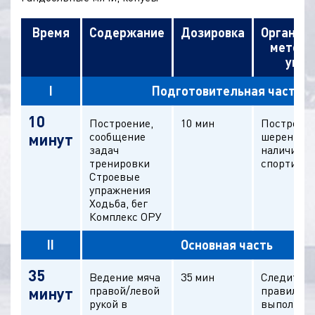
Время
Содержание
Дозировка
Организ
методи
указ
I
Подготовительная часть
10
Построение,
10 мин
Построени
сообщение
шеренгу, 
минут
задач
наличие
тренировки
спортивн
Строевые
упражнения
Ходьба, бег
Комплекс ОРУ
II
Основная часть
35
Ведение мяча
35 мин
Следить з
правой/левой
правильн
минут
рукой в
выполнен